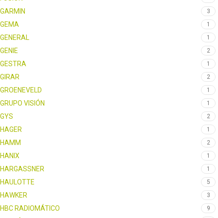
GARMIN
3
GEMA
1
GENERAL
1
GENIE
2
GESTRA
1
GIRAR
2
GROENEVELD
1
GRUPO VISIÓN
1
GYS
2
HAGER
1
HAMM
2
HANIX
1
HARGASSNER
1
HAULOTTE
5
HAWKER
3
HBC RADIOMÁTICO
9