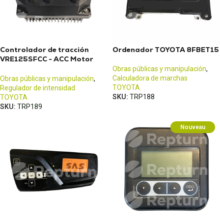
Controlador de tracción
Ordenador TOYOTA 8FBET15
VRE125SFCC - ACC Motor
Controller
Obras públicas y manipulación
,
Calculadora de marchas
Obras públicas y manipulación
,
TOYOTA
Regulador de intensidad
SKU:
TRP188
TOYOTA
SKU:
TRP189
Nouveau