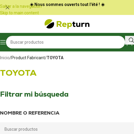
Panel de gestión de cookies
☀️ Nous sommes ouverts tout l'été ! ☀️
Saltar a la navegación
Skip to main content
Inicio
/
Product Fabricant
/
TOYOTA
TOYOTA
Filtrar mi búsqueda
NOMBRE O REFERENCIA