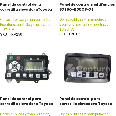
Panel de control de la
Panel de control multifunción
carretilla elevadoraToyota
57150-26603-71
7FBEST
Obras públicas y manipulación
,
Obras públicas y manipulación
,
Escritorio, pantalla y mostrador
Escritorio, pantalla y mostrador
TOYOTA
TOYOTA
SKU:
TRP158
SKU:
TRP250
Panel de control para
Panel de control para
carretilla elevadora Toyota
carretilla elevadora Toyota
8FBExxx, 8FBMKxxx o
8FBMTxx, 8FBETxx o
8FBMxxx
8FBEKTxx
Obras públicas y manipulación
,
Obras públicas y manipulación
,