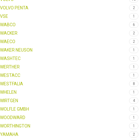
VOLVO PENTA
2
VSE
1
WABCO
6
WACKER
2
WAECO
2
WAKER NEUSON
1
WASHTEC
1
WERTHER
1
WESTACC
1
WESTFALIA
8
WHELEN
1
WIRTGEN
4
WOLFLE GMBH
1
WOODWARD
1
WORTHINGTON
1
YAMAHA
2