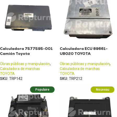
Calculadora 7577595-001
Calculadora ECU 89661-
Camión Toyota
UB020 TOYOTA
Obras públicas y manipulación
,
Obras públicas y manipulación
,
Calculadora de marchas
Calculadora de marchas
TOYOTA
TOYOTA
SKU:
TRP142
SKU:
TRP212
Populaire
Nouveau