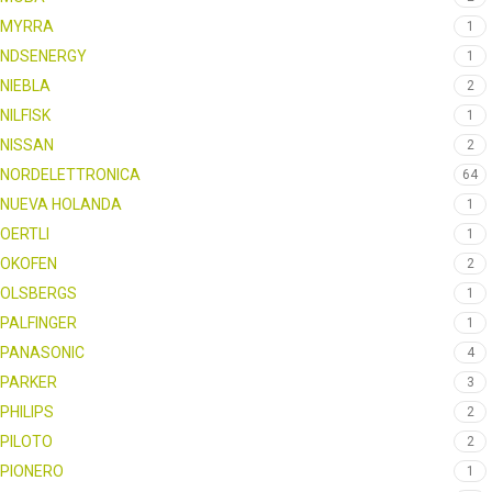
MYRRA
1
NDSENERGY
1
NIEBLA
2
NILFISK
1
NISSAN
2
NORDELETTRONICA
64
NUEVA HOLANDA
1
OERTLI
1
OKOFEN
2
OLSBERGS
1
PALFINGER
1
PANASONIC
4
PARKER
3
PHILIPS
2
PILOTO
2
PIONERO
1