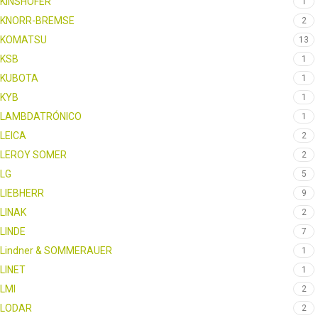
KINSHOFER
1
KNORR-BREMSE
2
KOMATSU
13
KSB
1
KUBOTA
1
KYB
1
LAMBDATRÓNICO
1
LEICA
2
LEROY SOMER
2
LG
5
LIEBHERR
9
LINAK
2
LINDE
7
Lindner & SOMMERAUER
1
LINET
1
LMI
2
LODAR
2