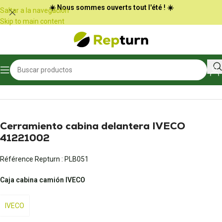
Panel de gestión de cookies
☀️ Nous sommes ouverts tout l'été ! ☀️
Saltar a la navegación
Skip to main content
Inicio
/
Camiones y autobuses
/
Carcasa del habitáculo
Cerramiento cabina delantera IVECO
41221002
Référence Repturn :
PLB051
Caja cabina camión IVECO
IVECO