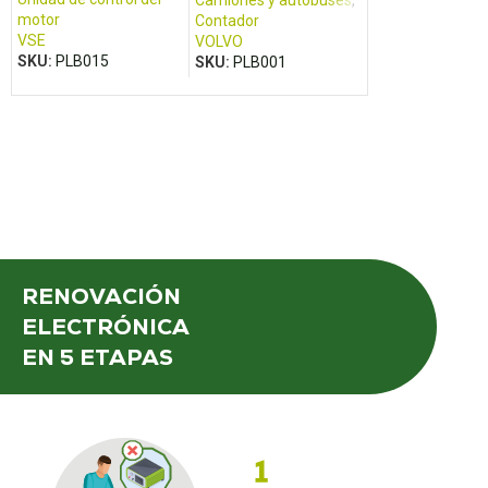
Camiones y autobuses
,
FM400, FM440
motor
Contador
Contador
VSE
RENAULT
VOLVO
SKU:
PLB015
SKU:
PLB002
SKU:
PLB001
RENOVACIÓN
ELECTRÓNICA
EN 5 ETAPAS