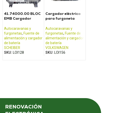
Placa base de
de control 50
41.74000.00 BLOC
Cargador eléctrico
052004F + 5
EMB Cargador
para furgoneta
052003L
convertidor
CALIFORNIA T5
Autocaravanas 
eléctrico Scheiber
furgonetas
,
Frig
Autocaravanas y
Autocaravanas y
congelador
furgonetas
,
Fuente de
furgonetas
,
Fuente de
DOMETIC /
alimentación y cargador
alimentación y cargador
ELECTROLUX
de batería
de batería
SKU:
LOI188
SCHEIBER
VOLKSWAGEN
SKU:
LOI128
SKU:
LOI156
RENOVACIÓN