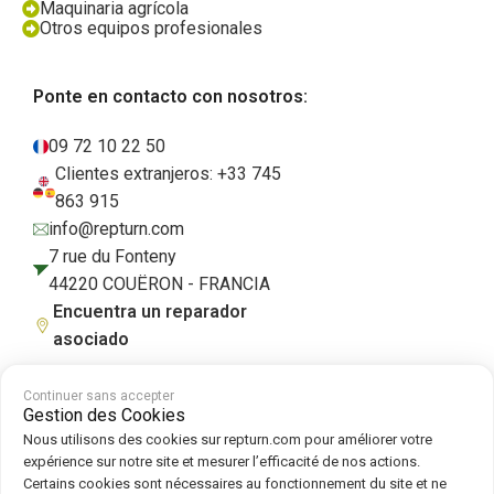
Maquinaria agrícola
Otros equipos profesionales
Ponte en contacto con nosotros:
09 72 10 22 50
Clientes extranjeros: +33 745
863 915
info@repturn.com
7 rue du Fonteny
44220 COUËRON - FRANCIA
Encuentra un reparador
asociado
Continuer sans accepter
Gestion des Cookies
Condiciones generales de venta
|
Aviso legal
|
Política de privacidad
|
Nous utilisons des cookies sur repturn.com pour améliorer votre
Cookies
|
Política de cookies
expérience sur notre site et mesurer l’efficacité de nos actions.
Certains cookies sont nécessaires au fonctionnement du site et ne