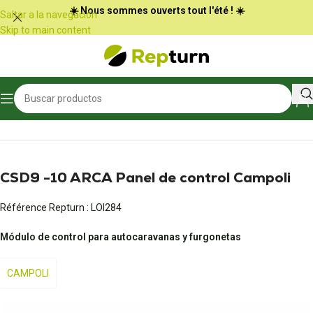
Panel de gestión de cookies
☀️ Nous sommes ouverts tout l'été ! ☀️
Saltar a la navegación
Skip to main content
Inicio
/
Autocaravanas y furgonetas
/
Panel de control
CSD9 -10 ARCA Panel de control Campoli
Référence Repturn :
LOI284
Módulo de control para autocaravanas y furgonetas
CAMPOLI