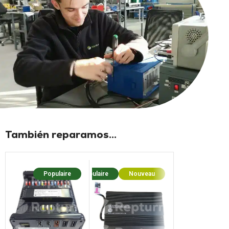
También reparamos...
Populaire
Populaire
Nouveau
Populaire
Nouv