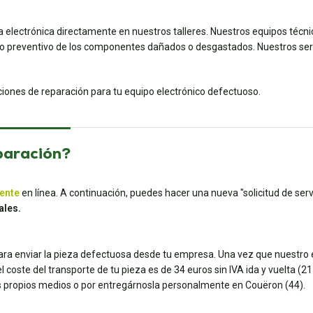
a electrónica directamente en nuestros talleres. Nuestros equipos técn
preventivo de los componentes dañados o desgastados. Nuestros servic
uciones de reparación para tu equipo electrónico defectuoso.
paración?
iente
en línea. A continuación, puedes hacer una nueva "solicitud de servi
ales.
para enviar la pieza defectuosa desde tu empresa. Una vez que nuestro e
coste del transporte de tu pieza es de 34 euros sin IVA ida y vuelta (21 e
tus propios medios o por entregárnosla personalmente en Couëron (44).