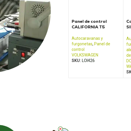
Panel de control
C
CALIFORNIA T5
S
M
Autocaravanas y
Au
furgonetas
,
Panel de
fu
control
al
VOLKSWAGEN
de
SKU:
LOI426
DO
W
S