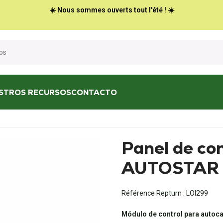
☀️ Nous sommes ouverts tout l'été ! ☀️
STROS RECURSOS
CONTACTO
l C960 AUTOSTAR CBE
Panel de co
AUTOSTAR
Référence Repturn :
LOI299
Módulo de control para autoc