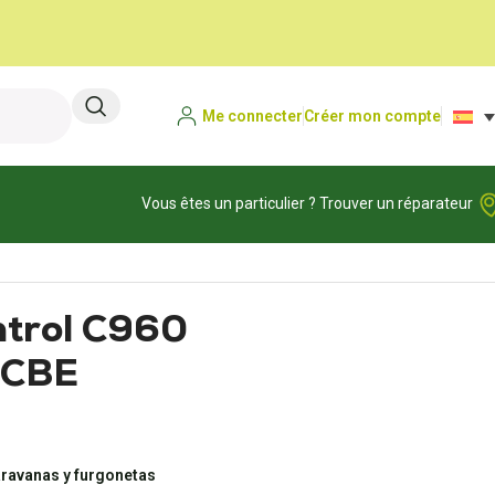
Me connecter
Créer mon compte
Vous êtes un particulier ? Trouver un réparateur
ntrol C960
 CBE
aravanas y furgonetas