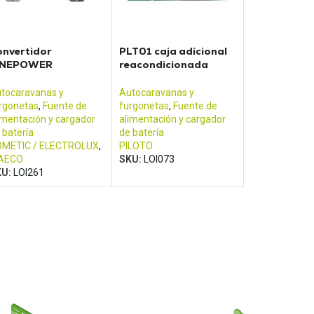
onvertidor
PLT01 caja adicional
INEPOWER
reacondicionada
SI1812T
para unidad eléctrica
Pilote
tocaravanas y
Autocaravanas y
rgonetas
,
Fuente de
furgonetas
,
Fuente de
imentación y cargador
alimentación y cargador
 batería
de batería
METIC / ELECTROLUX
,
PILOTO
AECO
SKU:
LOI073
KU:
LOI261