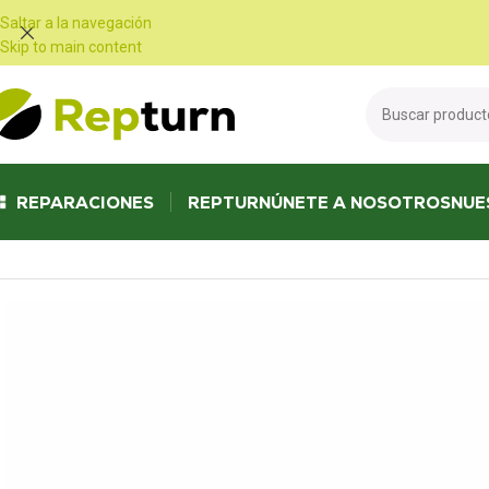
Panel de gestión de cookies
Saltar a la navegación
Skip to main content
REPARACIONES
REPTURN
ÚNETE A NOSOTROS
NUE
Inicio
/
Autocaravanas y furgonetas
/
Panel de control
/
Panel de contro