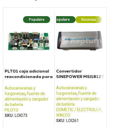
Populaire
Populaire
Nouveau
PLT01 caja adicional
Convertidor
41.74000
reacondicionada para
SINEPOWER MSI1812T
EMB Carg
unidad eléctrica Pilote
convertido
Scheiber
Autocaravanas y
Autocaravanas y
Autocarava
furgonetas
,
Fuente de
furgonetas
,
Fuente de
furgonetas
,
alimentación y cargador
alimentación y cargador
alimentació
de batería
de batería
de batería
DOMETIC / ELECTROLUX
,
PILOTO
SCHEIBER
WAECO
SKU:
LOI073
SKU:
LOI12
SKU:
LOI261