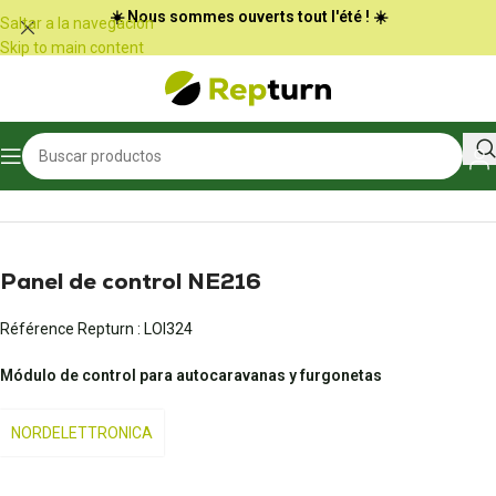
Panel de gestión de cookies
☀️ Nous sommes ouverts tout l'été ! ☀️
Saltar a la navegación
Skip to main content
Inicio
/
Autocaravanas y furgonetas
/
Panel de control
Panel de control NE216
Référence Repturn :
LOI324
Módulo de control para autocaravanas y furgonetas
NORDELETTRONICA