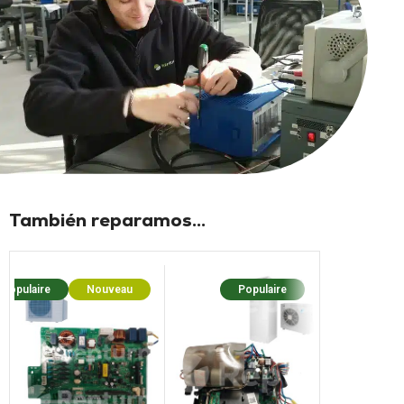
También reparamos...
Populaire
Nouveau
Populaire
Populaire
N