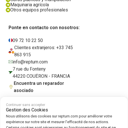
Maquinaria agrícola
Otros equipos profesionales
Ponte en contacto con nosotros:
09 72 10 22 50
Clientes extranjeros: +33 745
863 915
info@repturn.com
7 rue du Fonteny
44220 COUËRON - FRANCIA
Encuentra un reparador
asociado
Continuer sans accepter
Gestion des Cookies
Condiciones generales de venta
|
Aviso legal
|
Política de privacidad
|
Nous utilisons des cookies sur repturn.com pour améliorer votre
Cookies
|
Política de cookies
expérience sur notre site et mesurer l’efficacité de nos actions.
Certains cookies sont nécessaires au fonctionnement du site et ne