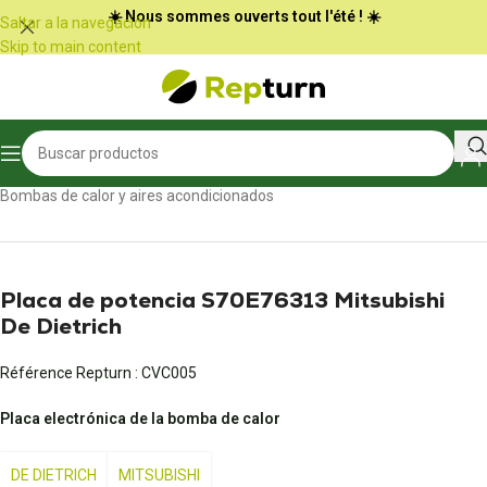
Panel de gestión de cookies
☀️ Nous sommes ouverts tout l'été ! ☀️
Saltar a la navegación
Skip to main content
Inicio
/
Calefacción, aire acondicionado y ventilación
/
Bombas de calor y aires acondicionados
Placa de potencia S70E76313 Mitsubishi
De Dietrich
Référence Repturn :
CVC005
Placa electrónica de la bomba de calor
DE DIETRICH
MITSUBISHI