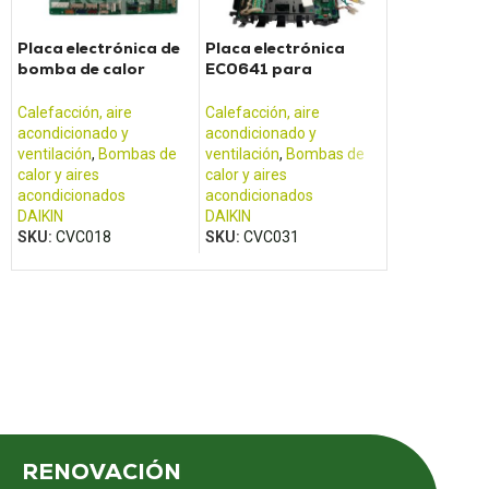
Placa electrónica de
Placa electrónica
Placa elect
bomba de calor
EC0641 para
CR484GVH5
Daikin - 2P138922-
bombas de calor
unidad exte
44F
Daikin
CR484GVH5
Calefacción, aire
Calefacción, aire
Calefacción, a
acondicionado y
acondicionado y
acondicionado
ventilación
,
Bombas de
ventilación
,
Bombas de
ventilación
,
B
calor y aires
calor y aires
calor y aires
acondicionados
acondicionados
acondicionad
DAIKIN
DAIKIN
SANYO
SKU:
CVC018
SKU:
CVC031
SKU:
CVC052
RENOVACIÓN