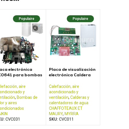
Populaire
Populaire
aca electrónica
Placa de visualización
C0641 para bombas
electrónica Caldera
 calor Daikin
Niagara Delta FF
lefacción, aire
Calefacción, aire
ondicionado y
acondicionado y
ntilación
,
Bombas de
ventilación
,
Calderas y
lor y aires
calentadores de agua
ondicionados
CHAFFOTEAUX ET
IKIN
MAURY
,
MYRRA
KU:
CVC031
SKU:
CVC011