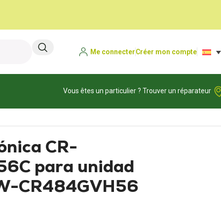
Me connecter
Créer mon compte
Vous êtes un particulier ? Trouver un réparateur
dad exterior SPW-CR484GVH56 SANYO
rónica CR-
6C para unidad
SPW-CR484GVH56