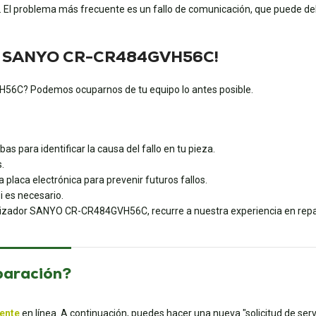
s. El problema más frecuente es un fallo de comunicación, que puede d
base SANYO CR-CR484GVH56C!
GVH56C? Podemos ocuparnos de tu equipo lo antes posible.
s para identificar la causa del fallo en tu pieza.
.
 placa electrónica para prevenir futuros fallos.
i es necesario.
matizador SANYO CR-CR484GVH56C, recurre a nuestra experiencia en repa
paración?
iente
en línea. A continuación, puedes hacer una nueva "solicitud de servi