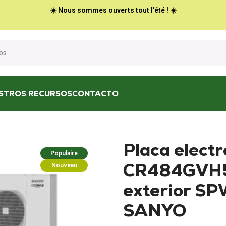
☀️ Nous sommes ouverts tout l'été ! ☀️
STROS RECURSOS
CONTACTO
aires acondicionados
/
Placa electrónica CR-CR484GVH56C para uni
Placa elect
Populaire
CR484GVH5
Nouveau
exterior 
SANYO