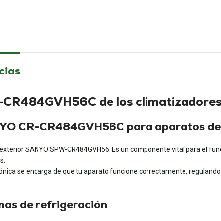
cias
a CR-CR484GVH56C de los climatiza
SANYO CR-CR484GVH56C para aparatos de 
d exterior SANYO SPW-CR484GVH56. Es un componente vital para el fun
s.
rónica se encarga de que tu aparato funcione correctamente, regulando e
emas de refrigeración