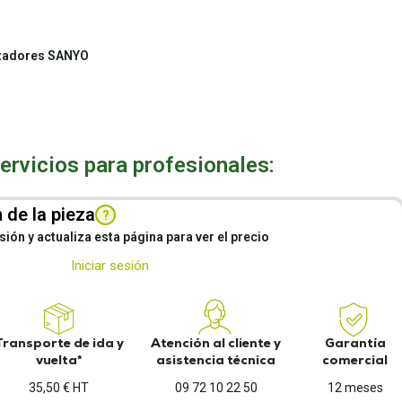
tizadores SANYO
rvicios para profesionales:
 de la pieza
?
esión y actualiza esta página para ver el precio
Iniciar sesión
Transporte de ida y
Atención al cliente y
Garantía
vuelta*
asistencia técnica
comercial
35,50 € HT
09 72 10 22 50
12 meses