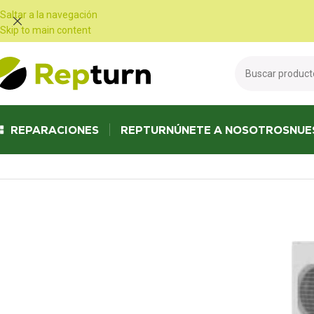
Panel de gestión de cookies
Saltar a la navegación
Skip to main content
REPARACIONES
REPTURN
ÚNETE A NOSOTROS
NUE
Inicio
/
Calefacción, aire acondicionado y ventilación
/
Bombas de calor y 