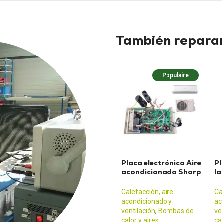
También reparam
Populaire
Placa electrónica Aire
Pl
acondicionado Sharp
la
AE-X18GR
A
Calefacción, aire
Ca
acondicionado y
ac
ventilación
,
Bombas de
ve
calor y aires
ca