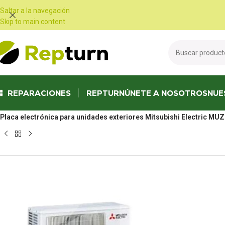
Panel de gestión de cookies
Saltar a la navegación
Skip to main content
REPARACIONES
REPTURN
ÚNETE A NOSOTROS
NUE
Inicio
/
Calefacción, aire acondicionado y ventilación
/
Bombas de calor y 
Placa electrónica para unidades exteriores Mitsubishi Electri