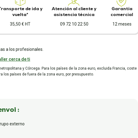
Transporte de ida y
Atención al cliente y
Garantía
vuelta*
asistencia técnica
comercial
35,50 € HT
09 72 10 22 50
12 meses
as a los profesionales.
ller cerca de ti
metropolitana y Córcega. Para los países de la zona euro, excluida Francia, coste
ara los países de fuera de la zona euro, por presupuesto.
envoi :
grupo externo