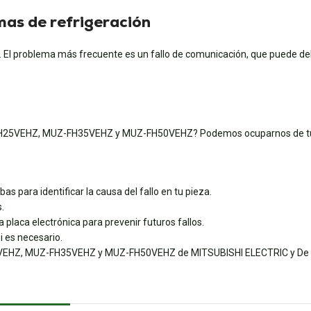
emas de refrigeración
s. El problema más frecuente es un fallo de comunicación, que puede d
UZ-FH25VEHZ, MUZ-FH35VEHZ y MUZ-FH50VEHZ? Podemos ocuparnos de tu 
s para identificar la causa del fallo en tu pieza.
.
 placa electrónica para prevenir futuros fallos.
i es necesario.
25VEHZ, MUZ-FH35VEHZ y MUZ-FH50VEHZ de MITSUBISHI ELECTRIC y De Diet