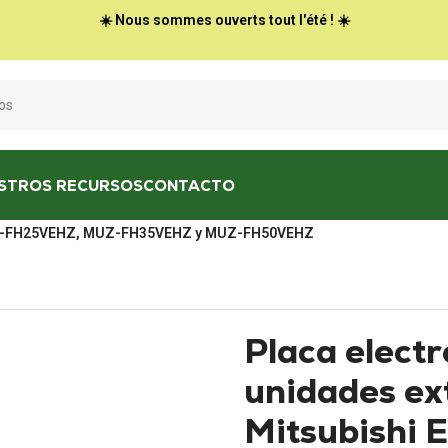
☀️ Nous sommes ouverts tout l'été ! ☀️
STROS RECURSOS
CONTACTO
aires acondicionados
/
c MUZ-FH25VEHZ, MUZ-FH35VEHZ y MUZ-FH50VEHZ
Placa elect
unidades ex
Mitsubishi 