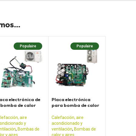
os...
Populaire
Populaire
aca electrónica de
Placa electrónica
 bomba de calor
para bomba de calor
TLANTIC K08BH
Daikin - PC0401
lefacción, aire
Calefacción, aire
ondicionado y
acondicionado y
ntilación
,
Bombas de
ventilación
,
Bombas de
lor y aires
calor y aires