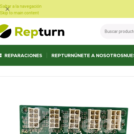
Panel de gestión de cookies
Saltar a la navegación
Skip to main content
REPARACIONES
REPTURN
ÚNETE A NOSOTROS
NUE
Inicio
/
Obras públicas y manipulación
/
Otros equipos de obras públicas
/