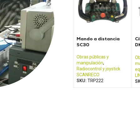
Mando a distancia
Ci
SC30
D
(t
Obras públicas y
Ob
manipulación
,
ma
Radiocontrol y joystick
eq
SCANRECO
LI
SKU:
TRP222
S