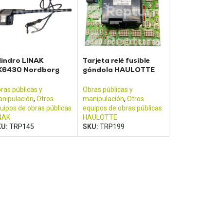
lindro LINAK
Tarjeta relé fusible
K6430 Nordborg
góndola HAULOTTE
ipo LA35)
HA16
ras públicas y
Obras públicas y
nipulación
,
Otros
manipulación
,
Otros
uipos de obras públicas
equipos de obras públicas
NAK
HAULOTTE
KU:
TRP145
SKU:
TRP199