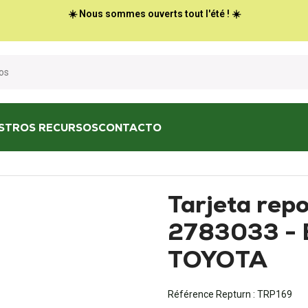
☀️ Nous sommes ouverts tout l'été ! ☀️
STROS RECURSOS
CONTACTO
Tarjeta reposabrazos 2783033 - BT-CESAB-TOYOTA
Tarjeta rep
2783033 -
TOYOTA
Référence Repturn :
TRP169