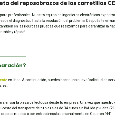
jeta del reposabrazos de las carretillas
 para profesionales. Nuestro equipo de ingenieros electrónicos experim
desde el diagnóstico hasta la resolución del problema. Después te envia
o también en las rigurosas pruebas que realizamos para garantizar la fiab
ntable y rápida!
paración?
iente
en línea. A continuación, puedes hacer una nueva "solicitud de servi
ales.
para enviar la pieza defectuosa desde tu empresa. Una vez que nuestro e
coste del transporte de tu pieza es de 34 euros sin IVA ida y vuelta (21 e
tus propios medios o por entregárnosla personalmente en Couëron (44).