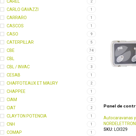
CAREL
2
CARLO GAVAZZI
1
CARRARO
1
CASCOS
1
CASO
9
CATERPILLAR
5
CBE
74
CBL
2
CBL / INVAC
3
CESAB
1
CHAFFOTEAUX ET MAURY
2
CHAPPEE
1
CIAM
2
Panel de cont
CIAT
2
CLAYTON POTENCIA
1
Autocaravanas y
NORDELETTRON
CNH
1
SKU:
LOI329
COMAP
1