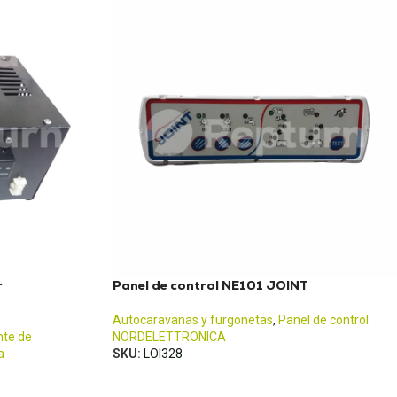
r
Panel de control NE101 JOINT
Autocaravanas y furgonetas
,
Panel de control
nte de
NORDELETTRONICA
a
SKU:
LOI328