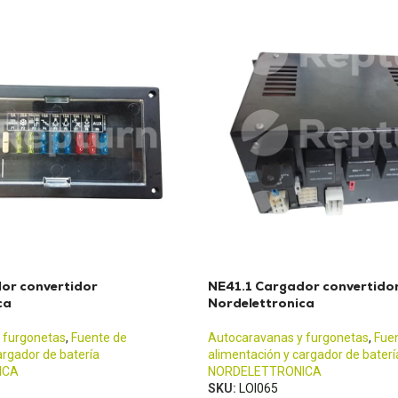
or convertidor
NE41.1 Cargador convertido
ca
Nordelettronica
 furgonetas
,
Fuente de
Autocaravanas y furgonetas
,
Fue
argador de batería
alimentación y cargador de baterí
ICA
NORDELETTRONICA
SKU:
LOI065