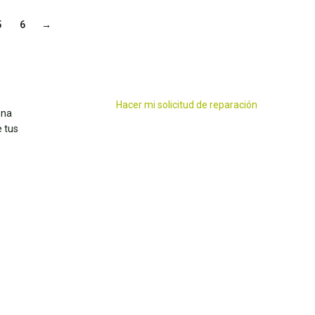
5
6
→
Hacer mi solicitud de reparación
ena
 tus