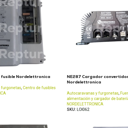
fusible Nordelettronica
NE287 Cargador convertido
Nordelettronica
 furgonetas
,
Centro de fusibles
ICA
Autocaravanas y furgonetas
,
Fue
alimentación y cargador de baterí
NORDELETTRONICA
SKU:
LOI062