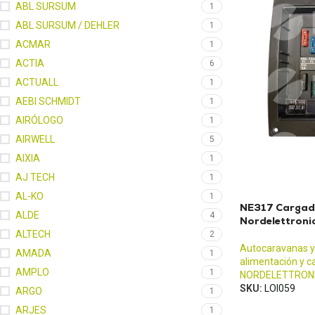
ABL SURSUM
1
ABL SURSUM / DEHLER
1
ACMAR
1
ACTIA
6
ACTUALL
1
AEBI SCHMIDT
1
AIRÓLOGO
1
AIRWELL
5
AIXIA
1
AJ TECH
1
AL-KO
1
NE317 Cargad
ALDE
4
Nordelettroni
ALTECH
2
Autocaravanas y
AMADA
1
alimentación y c
AMPLO
1
NORDELETTRON
SKU:
LOI059
ARGO
1
ARJES
1