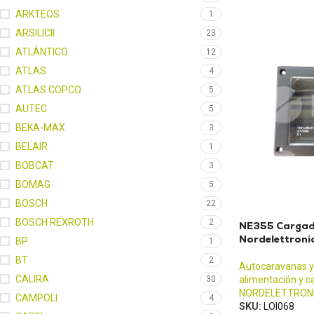
ARKTEOS
1
ARSILICII
23
ATLÁNTICO
12
ATLAS
4
ATLAS COPCO
5
AUTEC
5
BEKA-MAX
3
BELAIR
1
BOBCAT
3
BOMAG
5
BOSCH
22
BOSCH REXROTH
2
NE355 Cargad
Nordelettroni
BP
1
BT
2
Autocaravanas y
CALIRA
30
alimentación y c
NORDELETTRON
CAMPOLI
4
SKU:
LOI068