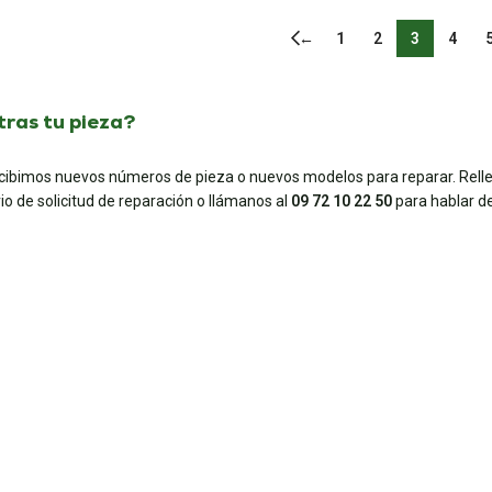
←
1
2
3
4
ras tu pieza?
ecibimos nuevos números de pieza o nuevos modelos para reparar. Rell
io de solicitud de reparación o llámanos al
09 72 10 22 50
para hablar de