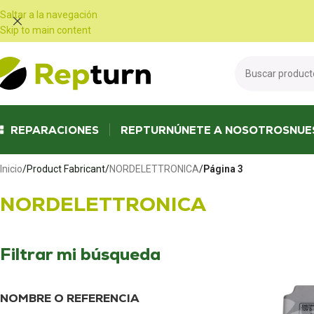
Panel de gestión de cookies
Saltar a la navegación
Skip to main content
REPARACIONES
REPTURN
ÚNETE A NOSOTROS
NUE
Inicio
/
Product Fabricant
/
NORDELETTRONICA
/
Página 3
NORDELETTRONICA
Filtrar mi búsqueda
NOMBRE O REFERENCIA