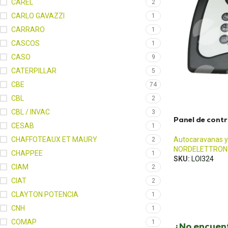
CAREL
2
CARLO GAVAZZI
1
CARRARO
1
CASCOS
1
CASO
9
CATERPILLAR
5
CBE
74
CBL
2
CBL / INVAC
3
Panel de cont
CESAB
1
CHAFFOTEAUX ET MAURY
Autocaravanas y
2
NORDELETTRON
CHAPPEE
1
SKU:
LOI324
CIAM
2
CIAT
2
CLAYTON POTENCIA
1
CNH
1
COMAP
1
¿No encuent