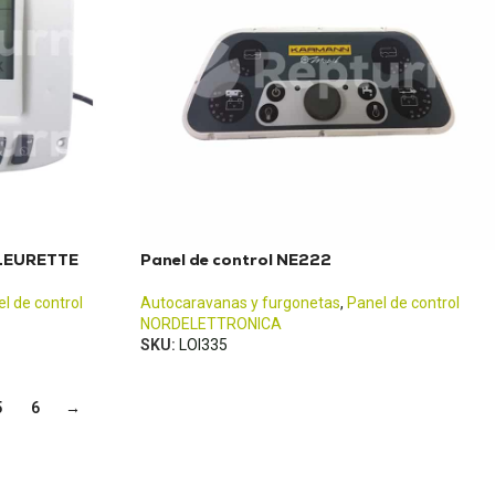
FLEURETTE
Panel de control NE222
l de control
Autocaravanas y furgonetas
,
Panel de control
NORDELETTRONICA
SKU:
LOI335
5
6
→