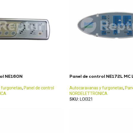
rol NE160N
Panel de control NE172L MC
 furgonetas
,
Panel de control
Autocaravanas y furgonetas
,
Pane
ICA
NORDELETTRONICA
SKU:
LOI321