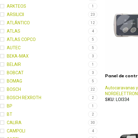
ARKTEOS
1
ARSILICII
23
ATLÁNTICO
12
ATLAS
4
ATLAS COPCO
5
AUTEC
5
BEKA-MAX
3
BELAIR
1
BOBCAT
3
Panel de cont
BOMAG
5
Autocaravanas y
BOSCH
22
NORDELETTRON
BOSCH REXROTH
2
SKU:
LOI334
BP
1
BT
2
CALIRA
30
CAMPOLI
4