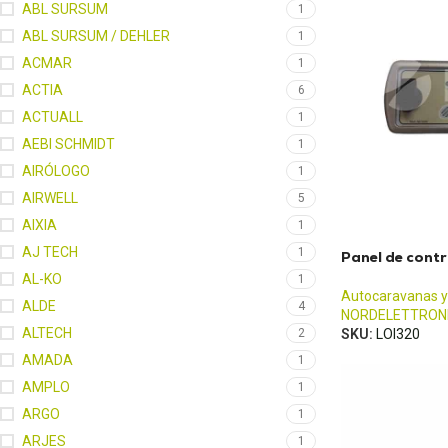
ABL SURSUM
1
ABL SURSUM / DEHLER
1
ACMAR
1
ACTIA
6
ACTUALL
1
AEBI SCHMIDT
1
AIRÓLOGO
1
AIRWELL
5
AIXIA
1
AJ TECH
1
Panel de cont
AL-KO
1
Autocaravanas y
ALDE
4
NORDELETTRON
ALTECH
2
SKU:
LOI320
AMADA
1
AMPLO
1
ARGO
1
ARJES
1