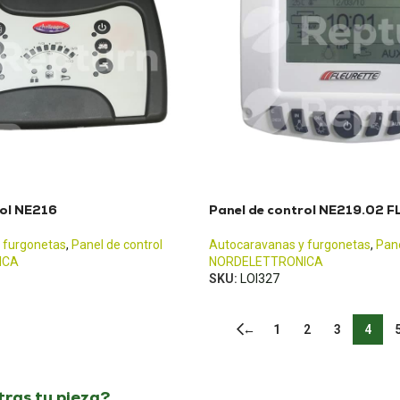
rol NE216
Panel de control NE219.02 
 furgonetas
,
Panel de control
Autocaravanas y furgonetas
,
Pane
ICA
NORDELETTRONICA
SKU:
LOI327
←
1
2
3
4
ras tu pieza?