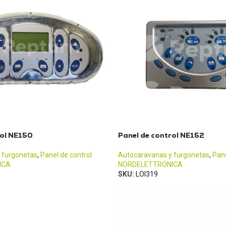
rol NE150
Panel de control NE152
 furgonetas
,
Panel de control
Autocaravanas y furgonetas
,
Pane
ICA
NORDELETTRONICA
SKU:
LOI319