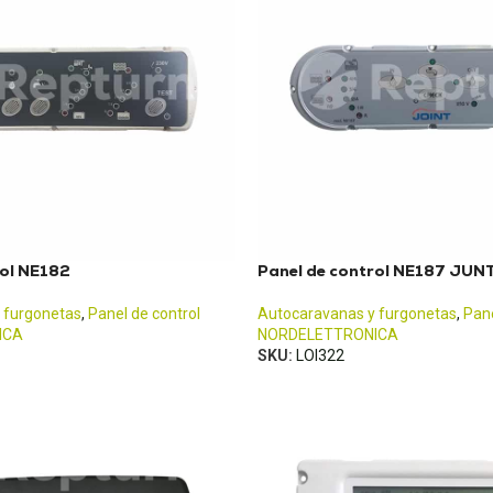
rol NE182
Panel de control NE187 JUN
 furgonetas
,
Panel de control
Autocaravanas y furgonetas
,
Pane
ICA
NORDELETTRONICA
SKU:
LOI322