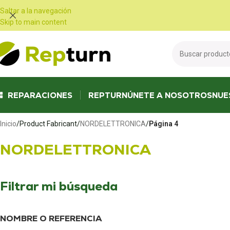
Panel de gestión de cookies
Saltar a la navegación
Skip to main content
REPARACIONES
REPTURN
ÚNETE A NOSOTROS
NUE
Inicio
/
Product Fabricant
/
NORDELETTRONICA
/
Página 4
NORDELETTRONICA
Filtrar mi búsqueda
NOMBRE O REFERENCIA