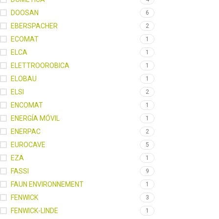
DOOSAN
6
EBERSPACHER
2
ECOMAT
1
ELCA
1
ELETTROOROBICA
1
ELOBAU
1
ELSI
2
ENCOMAT
1
ENERGÍA MÓVIL
1
ENERPAC
2
EUROCAVE
5
EZA
1
FASSI
9
FAUN ENVIRONNEMENT
1
FENWICK
3
FENWICK-LINDE
1