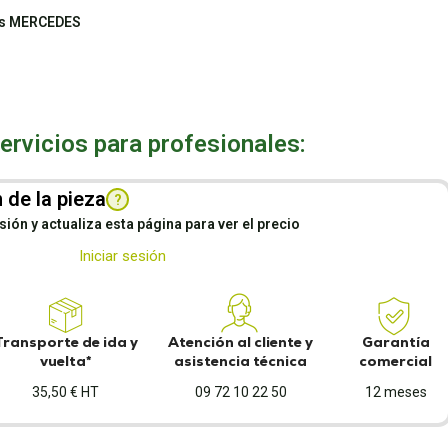
nes MERCEDES
rvicios para profesionales:
 de la pieza
?
esión y actualiza esta página para ver el precio
Iniciar sesión
Transporte de ida y
Atención al cliente y
Garantía
vuelta*
asistencia técnica
comercial
35,50 € HT
09 72 10 22 50
12 meses