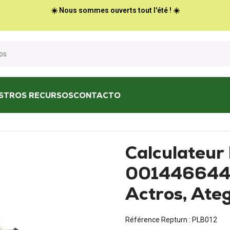
☀️ Nous sommes ouverts tout l'été ! ☀️
STROS RECURSOS
CONTACTO
 ECU Temic 0014466440 - MERCEDES Actros, Atego, Axor
Calculateur
001446644
Actros, Ate
Référence Repturn :
PLB012