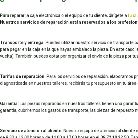
Para reparar la caja electrónica o el equipo de tu cliente, dirígete a
tu cl
Nuestros servicios de reparación están reservados a los profesion
Transporte y entrega:
Puedes utilizar nuestro servicio de transporte 
para pegar en la caja en la que hayas embalado la pieza. En este caso, el 
vuelta). También puedes optar por organizar el envío de la pieza por 
Tarifas de reparación:
Para los servicios de reparación, elaboramos pr
diagnosticada en nuestros talleres, recibirás tu presupuesto en tu área d
Garantía:
Las piezas reparadas en nuestros talleres tienen una garantía 
garantía, cubriremos los gastos de transporte, las piezas de repuesto 
Servicio de atención al cliente:
Nuestro equipo de atención al cliente e
de 8.30 a 12.00 horas y de 14.00 a 17.00 horas en
el 09 72 10 22 50
. Ta