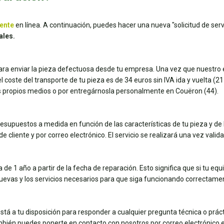
iente
en línea. A continuación, puedes hacer una nueva "solicitud de servi
ales.
para enviar la pieza defectuosa desde tu empresa. Una vez que nuestro e
coste del transporte de tu pieza es de 34 euros sin IVA ida y vuelta (21 e
tus propios medios o por entregárnosla personalmente en Couëron (44).
esupuestos a medida en función de las características de tu pieza y de 
e cliente y por correo electrónico. El servicio se realizará una vez vali
de 1 año a partir de la fecha de reparación. Esto significa que si tu eq
nuevas y los servicios necesarios para que siga funcionando correctame
stá a tu disposición para responder a cualquier pregunta técnica o práct
mbién puedes ponerte en contacto con nosotros por correo electrónico 