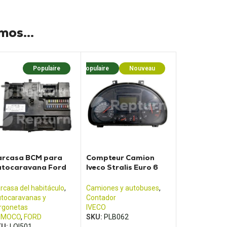
os...
Populaire
Populaire
Nouveau
arcasa BCM para
Compteur Camion
utocaravana Ford
Iveco Stralis Euro 6
ansit (2013 - 2017)
(2012 - 2016)
rcasa del habitáculo
,
Camiones y autobuses
,
tocaravanas y
Contador
rgonetas
IVECO
OMOCO
,
FORD
SKU:
PLB062
KU:
LOI501