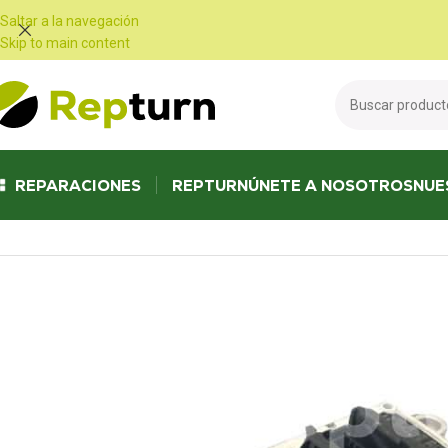
Panel de gestión de cookies
Saltar a la navegación
Skip to main content
REPARACIONES
REPTURN
ÚNETE A NOSOTROS
NUE
Inicio
/
Camiones y autobuses
/
Unidad de control del motor
/
Calculateur