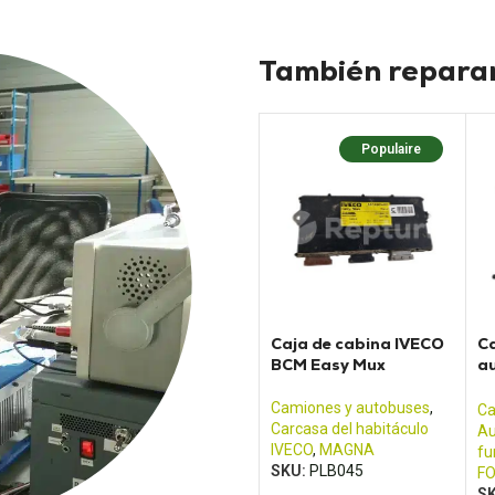
También reparam
Populaire
Caja de cabina IVECO
C
BCM Easy Mux
a
Tr
Camiones y autobuses
,
Ca
Carcasa del habitáculo
Au
IVECO
,
MAGNA
fu
SKU:
PLB045
F
S