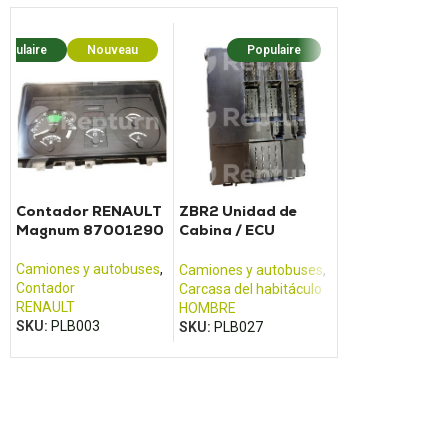
opulaire
Nouveau
Populaire
Popula
Contador RENAULT
ZBR2 Unidad de
Compteur Vol
Magnum 87001290
Cabina / ECU
FM4 - 2e géné
WABCO MAN - TGA
TGM, TGX, TGS
Camiones y autobuses
,
Camiones y aut
Camiones y autobuses
,
Contador
Contador
Carcasa del habitáculo
RENAULT
VOLVO
HOMBRE
SKU:
PLB003
SKU:
PLB004
SKU:
PLB027