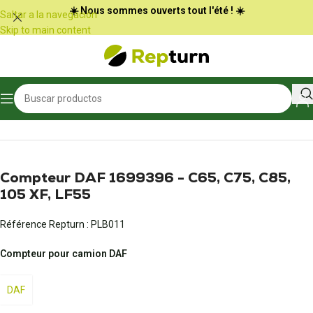
Panel de gestión de cookies
☀️ Nous sommes ouverts tout l'été ! ☀️
Saltar a la navegación
Skip to main content
Inicio
/
Camiones y autobuses
/
Contador
Compteur DAF 1699396 - C65, C75, C85,
105 XF, LF55
Référence Repturn :
PLB011
Compteur pour camion DAF
DAF