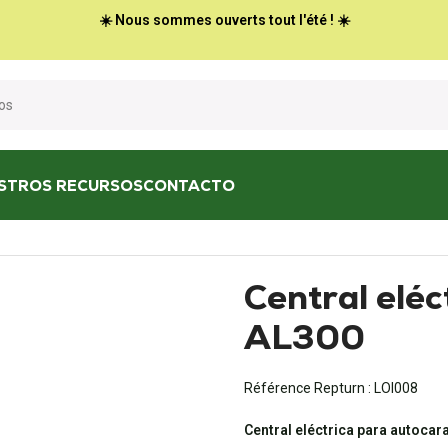
☀️ Nous sommes ouverts tout l'été ! ☀️
STROS RECURSOS
CONTACTO
de batería
/
Central eléctrica ARSILICII AL300
Central eléc
AL300
Référence Repturn :
LOI008
Central eléctrica para autocar