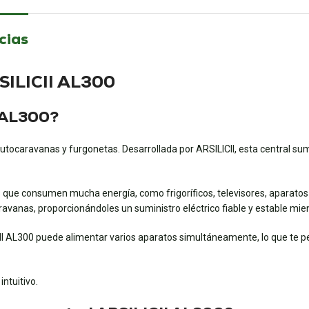
cias
RSILICII AL300
I AL300?
utocaravanas y furgonetas. Desarrollada por ARSILICII, esta central sum
ue consumen mucha energía, como frigoríficos, televisores, aparatos de
ravanas, proporcionándoles un suministro eléctrico fiable y estable mie
II AL300 puede alimentar varios aparatos simultáneamente, lo que te p
ntuitivo.