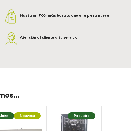
Hasta un 70% más barato que una pieza nueva
Atención al cliente a tu servicio
os...
laire
Nouveau
Populaire