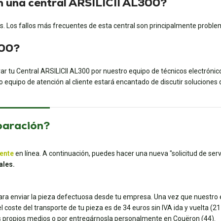
en una central ARSILICII AL300?
s. Los fallos más frecuentes de esta central son principalmente proble
300?
ar tu Central ARSILICII AL300
por nuestro equipo de técnicos electrónicos
o equipo de atención al cliente estará encantado de discutir soluciones
paración?
iente
en línea. A continuación, puedes hacer una nueva "solicitud de servi
ales.
para enviar la pieza defectuosa desde tu empresa. Una vez que nuestro e
coste del transporte de tu pieza es de 34 euros sin IVA ida y vuelta (21 e
tus propios medios o por entregárnosla personalmente en Couëron (44).