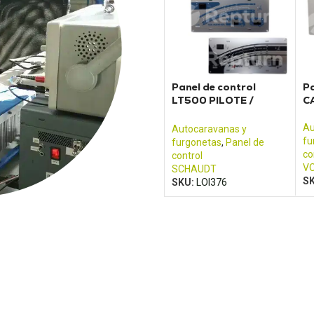
Panel de control
Pa
LT500 PILOTE /
C
ADRIA
Au
Autocaravanas y
fu
furgonetas
,
Panel de
co
control
V
SCHAUDT
S
SKU:
LOI376