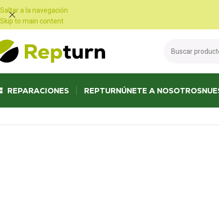
Panel de gestión de cookies
Saltar a la navegación
Skip to main content
REPARACIONES
REPTURN
ÚNETE A NOSOTROS
NUE
Inicio
/
Autocaravanas y furgonetas
/
Fuente de alimentación y cargador 