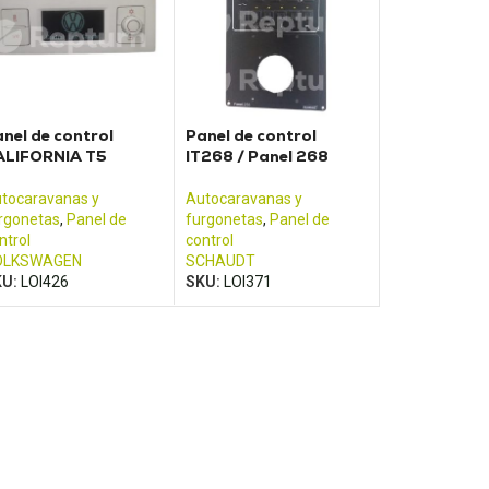
nel de control
Panel de control
ALIFORNIA T5
IT268 / Panel 268
tocaravanas y
Autocaravanas y
rgonetas
,
Panel de
furgonetas
,
Panel de
ntrol
control
OLKSWAGEN
SCHAUDT
KU:
LOI426
SKU:
LOI371