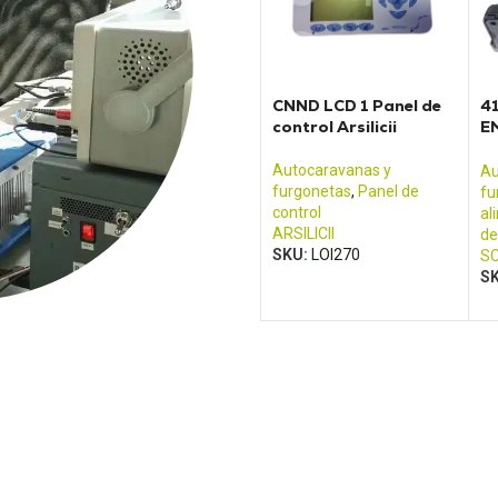
CNND LCD 1 Panel de
4
control Arsilicii
E
co
Sc
Autocaravanas y
Au
furgonetas
,
Panel de
fu
control
al
ARSILICII
de
SKU:
LOI270
SC
S