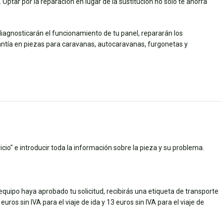
ptar por la reparación en lugar de la sustitución no sólo te ahorra
diagnosticarán el funcionamiento de tu panel, repararán los
tía en piezas para caravanas, autocaravanas, furgonetas y
cio" e introducir toda la información sobre la pieza y su problema.
quipo haya aprobado tu solicitud, recibirás una etiqueta de transporte
uros sin IVA para el viaje de ida y 13 euros sin IVA para el viaje de