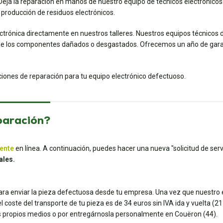
ja la reparación en manos de nuestro equipo de técnicos electrónicos. O
 producción de residuos electrónicos.
ectrónica directamente en nuestros talleres. Nuestros equipos técnicos 
e los componentes dañados o desgastados. Ofrecemos un año de garan
uciones de reparación para tu equipo electrónico defectuoso.
paración?
iente
en línea. A continuación, puedes hacer una nueva "solicitud de servi
ales.
para enviar la pieza defectuosa desde tu empresa. Una vez que nuestro e
coste del transporte de tu pieza es de 34 euros sin IVA ida y vuelta (21 e
tus propios medios o por entregárnosla personalmente en Couëron (44).