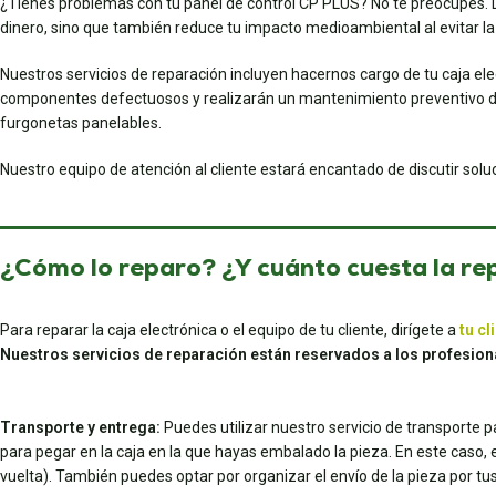
¿Tienes problemas con tu panel de control CP PLUS? No te preocupes. De
dinero, sino que también reduce tu impacto medioambiental al evitar la
Nuestros servicios de reparación incluyen hacernos cargo de tu caja el
componentes defectuosos y realizarán un mantenimiento preventivo d
furgonetas panelables.
Nuestro equipo de atención al cliente estará encantado de discutir sol
¿Cómo lo reparo? ¿Y cuánto cuesta la re
Para reparar la caja electrónica o el equipo de tu cliente, dirígete a
tu cl
Nuestros servicios de reparación están reservados a los profesion
Transporte y entrega:
Puedes utilizar nuestro servicio de transporte 
para pegar en la caja en la que hayas embalado la pieza. En este caso, el 
vuelta). También puedes optar por organizar el envío de la pieza por 