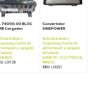
1.74000.00 BLOC
Convertidor
MB Cargador
SINEPOWER
nvertidor eléctrico
MSI1812T
heiber
tocaravanas y
Autocaravanas y
rgonetas
,
Fuente de
furgonetas
,
Fuente de
imentación y cargador
alimentación y cargador
 batería
de batería
HEIBER
DOMETIC / ELECTROLUX
,
KU:
LOI128
WAECO
SKU:
LOI261