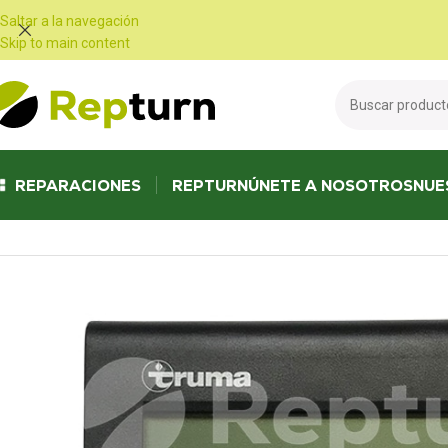
Panel de gestión de cookies
Saltar a la navegación
Skip to main content
REPARACIONES
REPTURN
ÚNETE A NOSOTROS
NUE
Inicio
/
Autocaravanas y furgonetas
/
Panel de control
/
Panel de contro