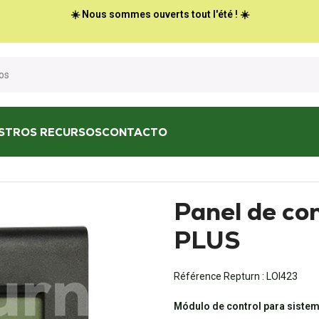
☀️ Nous sommes ouverts tout l'été ! ☀️
STROS RECURSOS
CONTACTO
l Truma CP PLUS
Panel de co
PLUS
Référence Repturn :
LOI423
Módulo de control para sistem