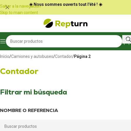
☀️ Nous sommes ouverts tout l'été ! ☀️
Saltar a la navegación
Skip to main content
Inicio
/
Camiones y autobuses
/
Contador
/
Página 2
Contador
Filtrar mi búsqueda
NOMBRE O REFERENCIA