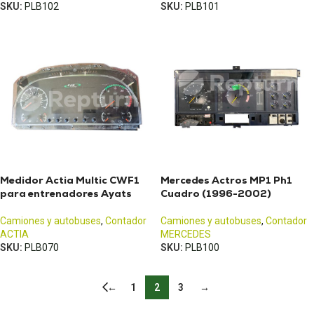
SKU:
PLB102
SKU:
PLB101
Medidor Actia Multic CWF1
Mercedes Actros MP1 Ph1
para entrenadores Ayats
Cuadro (1996-2002)
Camiones y autobuses
,
Contador
Camiones y autobuses
,
Contador
ACTIA
MERCEDES
SKU:
PLB070
SKU:
PLB100
←
1
2
3
→